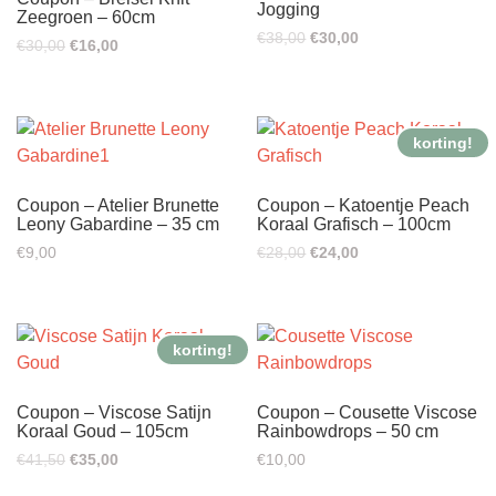
Jogging
Zeegroen – 60cm
Oorspronkelijke
Huidige
€
38,00
€
30,00
Oorspronkelijke
Huidige
€
30,00
€
16,00
prijs
prijs
prijs
prijs
was:
is:
was:
is:
€38,00.
€30,00.
€30,00.
€16,00.
korting!
Coupon – Atelier Brunette
Coupon – Katoentje Peach
Leony Gabardine – 35 cm
Koraal Grafisch – 100cm
Oorspronkelijke
Huidige
€
9,00
€
28,00
€
24,00
prijs
prijs
was:
is:
€28,00.
€24,00.
korting!
Coupon – Viscose Satijn
Coupon – Cousette Viscose
Koraal Goud – 105cm
Rainbowdrops – 50 cm
Oorspronkelijke
Huidige
€
41,50
€
35,00
€
10,00
prijs
prijs