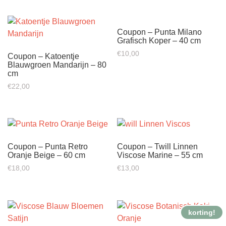
was:
is:
€41,50.
€35,00.
Coupon – Punta Milano
Grafisch Koper – 40 cm
€
10,00
Coupon – Katoentje
Blauwgroen Mandarijn – 80
cm
€
22,00
Coupon – Punta Retro
Coupon – Twill Linnen
Oranje Beige – 60 cm
Viscose Marine – 55 cm
€
18,00
€
13,00
korting!