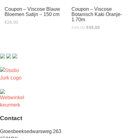
Coupon – Viscose Blauw
Coupon – Viscose
Bloemen Satijn – 150 cm
Botanisch Kaki Oranje-
1.70m
€
26,00
Oorspronkelijke
Huidige
€
49,00
€
45,00
prijs
prijs
was:
is:
€49,00.
€45,00.
Contact
Groesbeeksedwarsweg 263