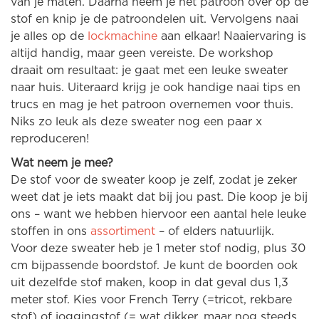
van je maten. Daarna neem je het patroon over op de
stof en knip je de patroondelen uit. Vervolgens naai
je alles op de
lockmachine
aan elkaar! Naaiervaring is
altijd handig, maar geen vereiste. De workshop
draait om resultaat: je gaat met een leuke sweater
naar huis. Uiteraard krijg je ook handige naai tips en
trucs en mag je het patroon overnemen voor thuis.
Niks zo leuk als deze sweater nog een paar x
reproduceren!
Wat neem je mee?
De stof voor de sweater koop je zelf, zodat je zeker
weet dat je iets maakt dat bij jou past. Die koop je bij
ons – want we hebben hiervoor een aantal hele leuke
stoffen in ons
assortiment
– of elders natuurlijk.
Voor deze sweater heb je 1 meter stof nodig, plus 30
cm bijpassende boordstof. Je kunt de boorden ook
uit dezelfde stof maken, koop in dat geval dus 1,3
meter stof. Kies voor French Terry (=tricot, rekbare
stof) of joggingstof (= wat dikker, maar nog steeds