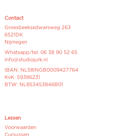
Contact
Groesbeeksedwarsweg 263
6521DK
Nijmegen
Whatsapp/tel: 06 38 90 52 65
info@studiojurk.nl
IBAN: NL58INGB0009427764
KvK: 59386231
BTW: NL853453846B01
Lessen
Voorwaarden
Cursussen