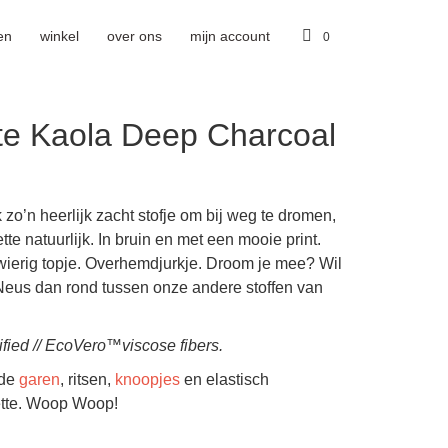
en
winkel
over ons
mijn account
0
tte Kaola Deep Charcoal
 zo’n heerlijk zacht stofje om bij weg te dromen,
tte natuurlijk. In bruin en met een mooie print.
Zwierig topje. Overhemdjurkje. Droom je mee? Wil
 Neus dan rond tussen onze andere stoffen van
fied // EcoVero™viscose fibers.
nde
garen
, ritsen,
knoopjes
en elastisch
nette. Woop Woop!