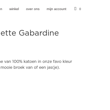
en
winkel
over ons
mijn account
0
nette Gabardine
ne van 100% katoen in onze favo kleur
 mooie broek van of een jas(je).