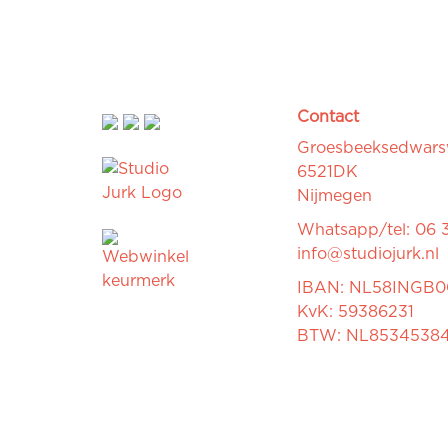
Contact
Groesbeeksedwar
6521DK
Nijmegen
Whatsapp/tel: 06 
info@studiojurk.nl
IBAN: NL58INGB
KvK: 59386231
BTW: NL8534538