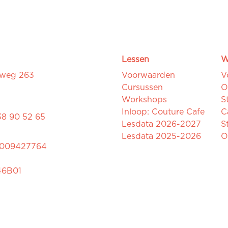
Lessen
W
sweg 263
Voorwaarden
V
Cursussen
O
Workshops
S
Inloop: Couture Cafe
C
38 90 52 65
Lesdata 2026-2027
S
Lesdata 2025-2026
O
0009427764
46B01