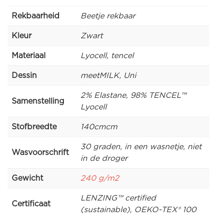
Rekbaarheid
Beetje rekbaar
Kleur
Zwart
Materiaal
Lyocell, tencel
Dessin
meetMILK, Uni
2% Elastane, 98% TENCEL™
Samenstelling
Lyocell
Stofbreedte
140cmcm
30 graden, in een wasnetje, niet
Wasvoorschrift
in de droger
Gewicht
240 g/m2
LENZING™ certified
Certificaat
(sustainable), OEKO-TEX® 100