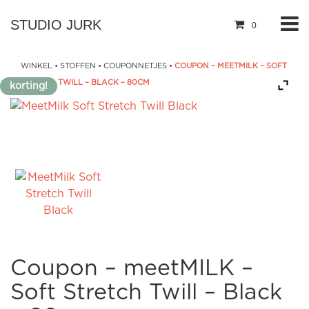
STUDIO JURK
0
WINKEL
•
STOFFEN
•
COUPONNETJES
•
COUPON – MEETMILK – SOFT
STRETCH TWILL – BLACK – 80CM
korting!
Coupon – meetMILK –
Soft Stretch Twill – Black