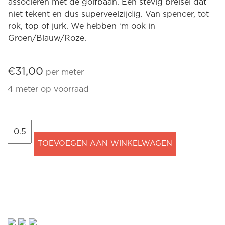
associeren met de golfbaan. Een stevig breisel dat
niet tekent en dus superveelzijdig. Van spencer, tot
rok, top of jurk. We hebben ‘m ook in
Groen/Blauw/Roze.
€
31,00
per meter
4 meter op voorraad
Punta
Argyle
TOEVOEGEN AAN WINKELWAGEN
Ruit
Beige
Blauw
aantal