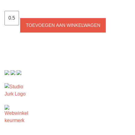
Stretchkatoen
Palmblad
TOEVOEGEN AAN WINKELWAGEN
Zwart
Wit
aantal