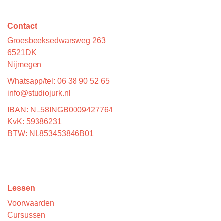
Contact
Groesbeeksedwarsweg 263
6521DK
Nijmegen
Whatsapp/tel: 06 38 90 52 65
info@studiojurk.nl
IBAN: NL58INGB0009427764
KvK: 59386231
BTW: NL853453846B01
Lessen
Voorwaarden
Cursussen