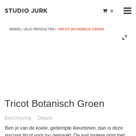
STUDIO JURK
0
WINKEL
•
ALLE PRODUCTEN
•
TRICOT BOTANISCH GROEN
Tricot Botanisch Groen
Beschrijving
Details
Ben je van de koele, gedempte kleurtonen, dan is deze
viscose tricot voor jou gemaakt. De wat grotere print met