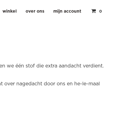
winkel
over ons
mijn account
0
en we één stof die extra aandacht verdient.
cht over nagedacht door ons en he-le-maal