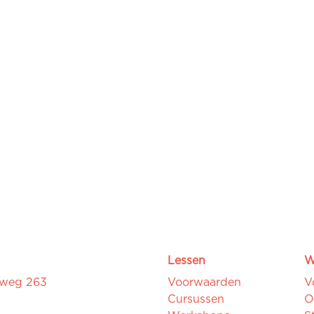
Lessen
W
sweg 263
Voorwaarden
V
Cursussen
O