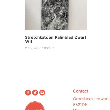
Stretchkatoen Palmblad Zwart
Wit
€
33,50
per meter
Contact
Groesbeeksedwar
6521DK